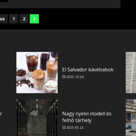
egyzés
ous
1
2
3
igáció
El Salvador kávébabok
2025.12.04.
r
Nagy nyelvi modell és
felhő tárhely
2025.05.22.