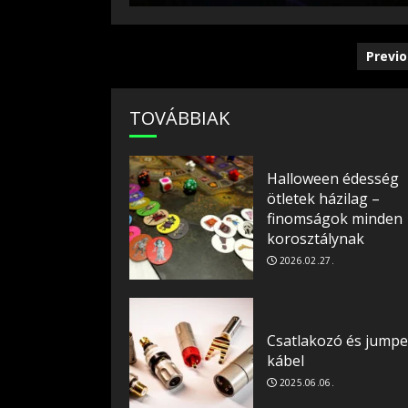
Bej
Previ
nav
TOVÁBBIAK
Halloween édesség
ötletek házilag –
finomságok minden
korosztálynak
2026.02.27.
Csatlakozó és jumpe
kábel
2025.06.06.