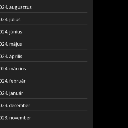
024. augusztus
024. július
024. június
024. május
024. április
024. március
024. február
024. január
023. december
023. november