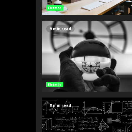
Életmód
9 min read
Életmód
8 min read