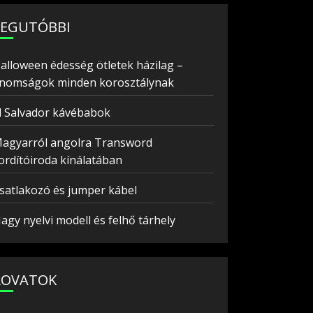
LEGUTÓBBI
alloween édesség ötletek házilag –
inomságok minden korosztálynak
l Salvador kávébabok
agyarról angolra Transword
ordítóiroda kínálatában
satlakozó és jumper kábel
agy nyelvi modell és felhő tárhely
ROVATOK