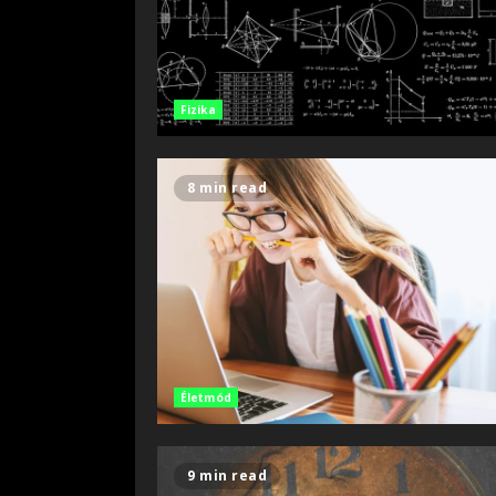
Fizika
8 min read
Életmód
9 min read