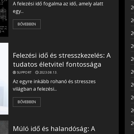
A felezési idő fogalma az idő, amely alatt
2
egy...
2
BŐVEBBEN
2
2
Felezési idő és stresszkezelés: A
2
tudatos életvitel fontossága
2
SUPPORT
2023.08.13.
Az egyre inkább rohanó és stresszes
2
világban a felezési...
2
BŐVEBBEN
2
2
Múló idő és halandóság: A