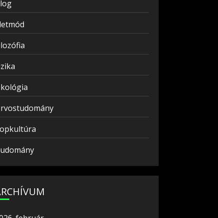
log
letmód
ilozófia
izika
kológia
rvostudomány
opkultúra
udomány
ARCHÍVUM