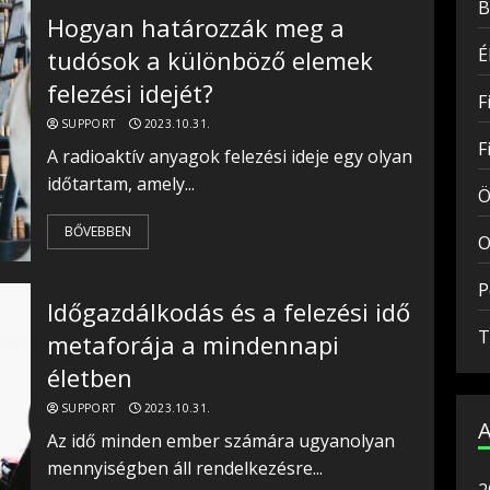
B
Hogyan határozzák meg a
É
tudósok a különböző elemek
felezési idejét?
F
SUPPORT
2023.10.31.
F
A radioaktív anyagok felezési ideje egy olyan
időtartam, amely...
Ö
BŐVEBBEN
O
P
Időgazdálkodás és a felezési idő
T
metaforája a mindennapi
életben
SUPPORT
2023.10.31.
Az idő minden ember számára ugyanolyan
mennyiségben áll rendelkezésre...