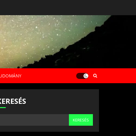
UDOMÁNY
KERESÉS
KERESÉS