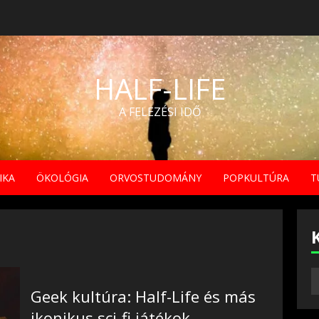
HALF-LIFE
A FELEZÉSI IDŐ
IKA
ÖKOLÓGIA
ORVOSTUDOMÁNY
POPKULTÚRA
T
Geek kultúra: Half-Life és más
ikonikus sci-fi játékok