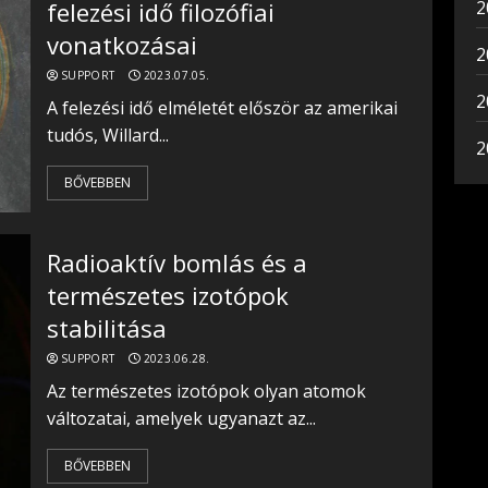
felezési idő filozófiai
2
vonatkozásai
2
SUPPORT
2023.07.05.
2
A felezési idő elméletét először az amerikai
tudós, Willard...
2
BŐVEBBEN
Radioaktív bomlás és a
természetes izotópok
stabilitása
SUPPORT
2023.06.28.
Az természetes izotópok olyan atomok
változatai, amelyek ugyanazt az...
BŐVEBBEN