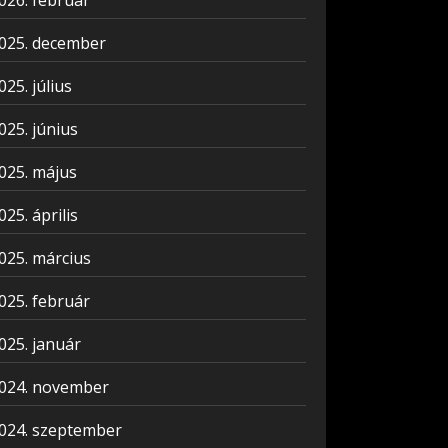
026. február
025. december
025. július
025. június
025. május
025. április
025. március
025. február
025. január
024. november
024. szeptember