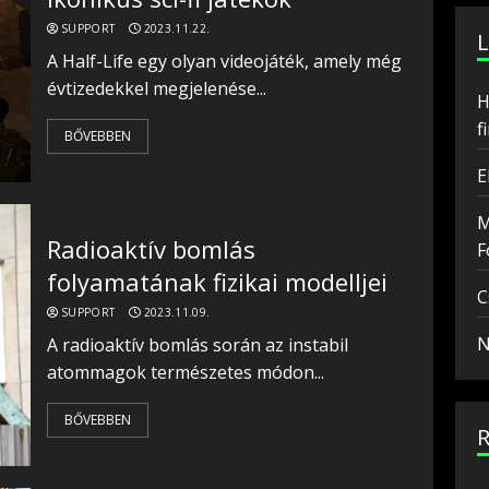
SUPPORT
2023.11.22.
A Half-Life egy olyan videojáték, amely még
évtizedekkel megjelenése...
H
f
BŐVEBBEN
E
M
Radioaktív bomlás
F
folyamatának fizikai modelljei
C
SUPPORT
2023.11.09.
N
A radioaktív bomlás során az instabil
atommagok természetes módon...
BŐVEBBEN