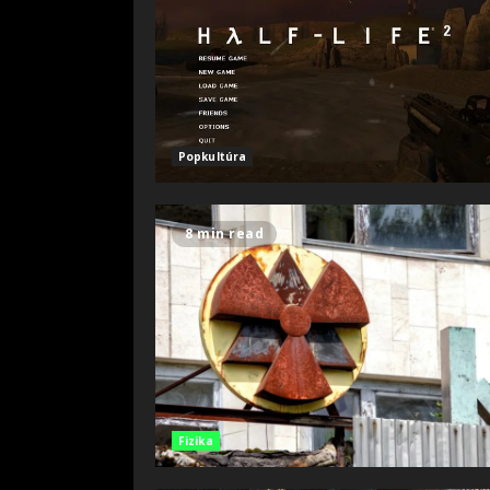
Popkultúra
8 min read
Fizika