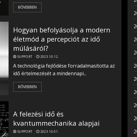
2
BŐVEBBEN
2
2
Hogyan befolyásolja a modern
életmód a percepciót az idő
2
múlásáról?
2
SUPPORT
2023.10.12.
A technológia fejlődése forradalmasította az
2
idő értelmezését a mindennapi...
2
BŐVEBBEN
2
2
A felezési idő és
2
kvantummechanika alapjai
2
SUPPORT
2023.10.01.