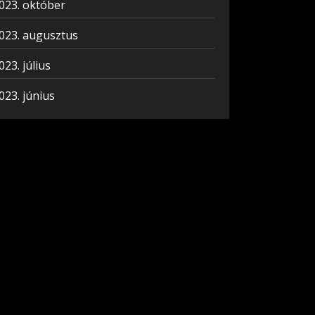
023. október
023. augusztus
023. július
023. június