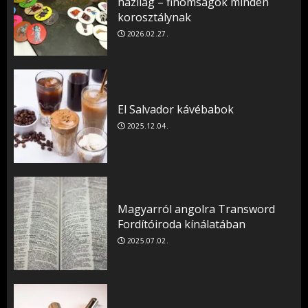
házilag – finomságok minden
korosztálynak
2026.02.27.
El Salvador kávébabok
2025.12.04.
Magyarról angolra Transword
Fordítóiroda kínálatában
2025.07.02.