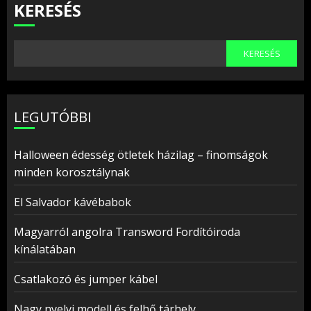
KERESÉS
KERESÉS
LEGUTÓBBI
Halloween édesség ötletek házilag – finomságok
minden korosztálynak
El Salvador kávébabok
Magyarról angolra Transword Fordítóiroda
kínálatában
Csatlakozó és jumper kábel
Nagy nyelvi modell és felhő tárhely