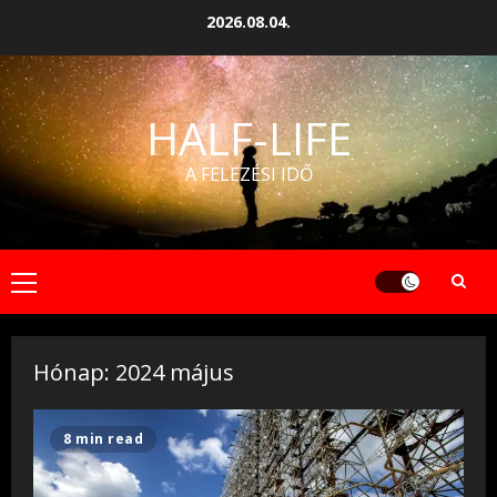
Skip
2026.08.04.
to
content
HALF-LIFE
A FELEZÉSI IDŐ
Primary
Menu
Hónap:
2024 május
8 min read