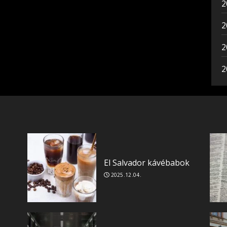
2
2
2
2
El Salvador kávébabok
2025.12.04.