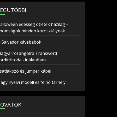
LEGUTÓBBI
alloween édesség ötletek házilag –
inomságok minden korosztálynak
l Salvador kávébabok
agyarról angolra Transword
ordítóiroda kínálatában
satlakozó és jumper kábel
agy nyelvi modell és felhő tárhely
ROVATOK