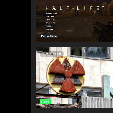
Popkultúra
8 min read
Fizika