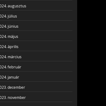
024. augusztus
024. július
024. június
024. május
024. április
024. március
024. február
024. január
023. december
023. november