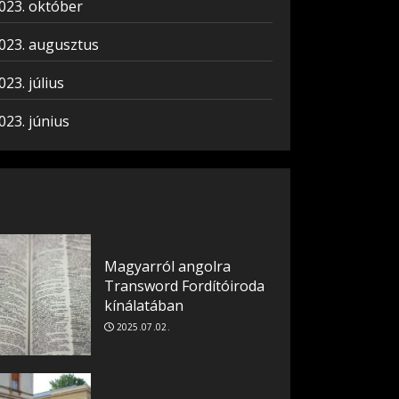
023. október
023. augusztus
023. július
023. június
Magyarról angolra
Transword Fordítóiroda
kínálatában
2025.07.02.