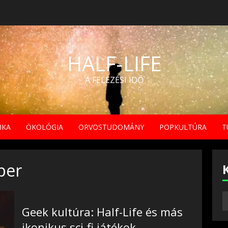
HALF-LIFE
A FELEZÉSI IDŐ
IKA
ÖKOLÓGIA
ORVOSTUDOMÁNY
POPKULTÚRA
T
ber
Geek kultúra: Half-Life és más
ikonikus sci-fi játékok