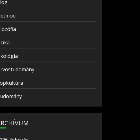
log
letmód
ilozófia
izika
kológia
rvostudomány
opkultúra
udomány
ARCHÍVUM