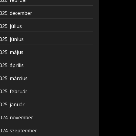
026. február
025. december
025. július
025. június
025. május
025. április
025. március
025. február
025. január
024. november
024. szeptember