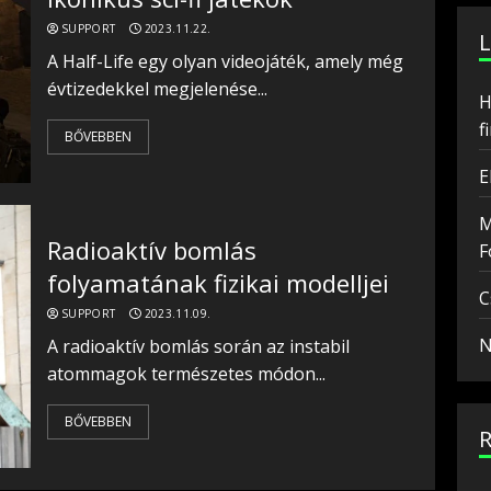
SUPPORT
2023.11.22.
A Half-Life egy olyan videojáték, amely még
évtizedekkel megjelenése...
H
f
BŐVEBBEN
E
M
Radioaktív bomlás
F
folyamatának fizikai modelljei
C
SUPPORT
2023.11.09.
N
A radioaktív bomlás során az instabil
atommagok természetes módon...
BŐVEBBEN