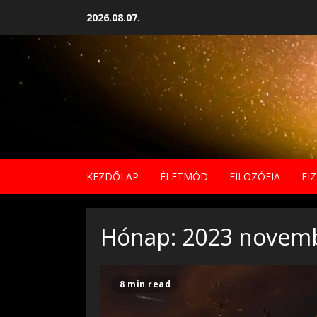
Skip
2026.08.07.
to
content
KEZDŐLAP
ÉLETMÓD
FILOZÓFIA
FIZ
Hónap:
2023 novem
8 min read