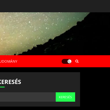
UDOMÁNY
KERESÉS
KERESÉS