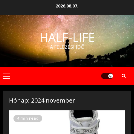
Skip
2026.08.07.
to
content
HALF-LIFE
A FELEZÉSI IDŐ
Primary
Menu
Hónap:
2024 november
4 min read