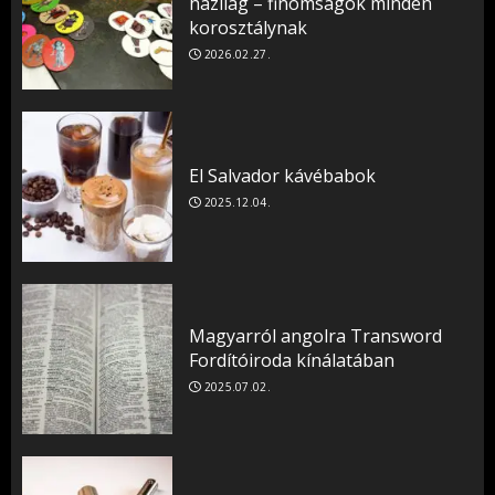
házilag – finomságok minden
korosztálynak
2026.02.27.
El Salvador kávébabok
2025.12.04.
Magyarról angolra Transword
Fordítóiroda kínálatában
2025.07.02.