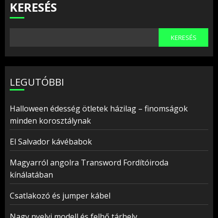
KERESÉS
KERESÉS
LEGUTÓBBI
Halloween édesség ötletek házilag – finomságok
minden korosztálynak
El Salvador kávébabok
Magyarról angolra Transword Fordítóiroda
kínálatában
Csatlakozó és jumper kábel
Nagy nyelvi modell és felhő tárhely