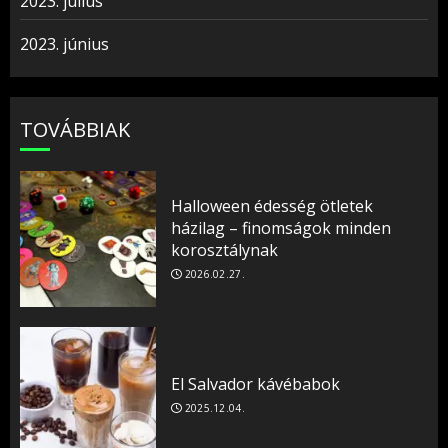
2023. július
2023. június
TOVÁBBIAK
Halloween édesség ötletek
házilag – finomságok minden
korosztálynak
2026.02.27.
El Salvador kávébabok
2025.12.04.