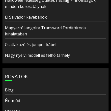
Halloween édesség ötletek házilag – finomságok
minden korosztálynak
El Salvador kávébabok
Magyarról angolra Transword Fordítóiroda
kínálatában
Csatlakozó és jumper kábel
Nagy nyelvi modell és felhő tárhely
ROVATOK
Blog
Életmód