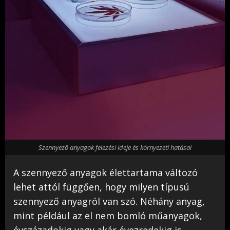
Szennyező anyagok felezési ideje és környezeti hatásai
A szennyező anyagok élettartama változó
lehet attól függően, hogy milyen típusú
szennyező anyagról van szó. Néhány anyag,
mint például az el nem bomló műanyagok,
évszázadokig vagy akár évezredekig is