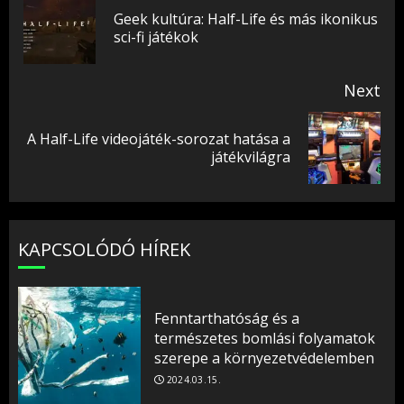
Reading
Geek kultúra: Half-Life és más ikonikus
Pr
sci-fi játékok
pos
Next
A Half-Life videojáték-sorozat hatása a
Next
játékvilágra
post:
KAPCSOLÓDÓ HÍREK
Fenntarthatóság és a
természetes bomlási folyamatok
szerepe a környezetvédelemben
2024.03.15.