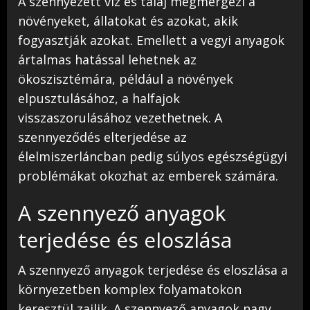
A szennyezett víz és talaj megmérgezi a
növényeket, állatokat és azokat, akik
fogyasztják azokat. Emellett a vegyi anyagok
ártalmas hatással lehetnek az
ökoszisztémára, például a növények
elpusztulásához, a halfajok
visszaszorulásához vezethetnek. A
szennyeződés elterjedése az
élelmiszerláncban pedig súlyos egészségügyi
problémákat okozhat az emberek számára.
A szennyező anyagok
terjedése és eloszlása
A szennyező anyagok terjedése és eloszlása a
környezetben komplex folyamatokon
keresztül zajlik. A szennyező anyagok nagy