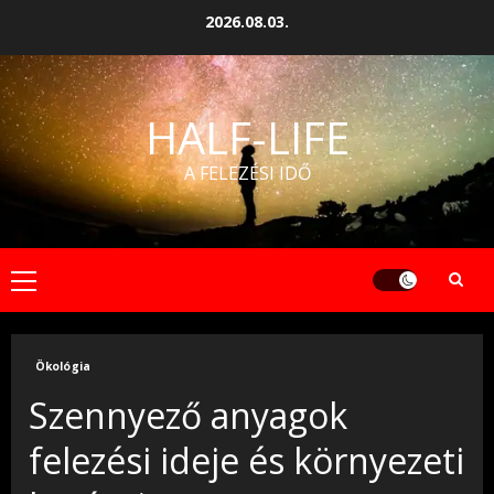
Skip
2026.08.03.
to
content
HALF-LIFE
A FELEZÉSI IDŐ
Primary
Menu
Ökológia
Szennyező anyagok
felezési ideje és környezeti