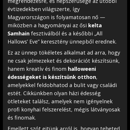
megrendezésre, és népszerűsége az utóbbi
évtizedekben világszerte, így
Magyarországon is folyamatosan nő —
miközben a hagyományai az ősi
kelta
Samhain
fesztiválból és a későbbi „All
Hallows’ Eve” keresztény ünnepből erednek.
Ez az ünnep tökéletes alkalmat ad arra, hogy
ne csak jelmezeket és dekorációt készítsünk,
hanem kreatív és finom
halloweeni
édességeket is készítsünk otthon
,
amelyekkel feldobhatod a bulit vagy családi
estét. Cikkünkben olyan házi édesség
ötleteket találsz, amelyek nem igényelnek
profi konyhai felszerelést, mégis látványosak
és finomak.
Emellett szót ejtünk arról is, hogyan teheted