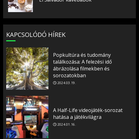
pos
KAPCSOLÓDÓ HÍREK
Popkultúra és tudomány
találkozása: A felezési idő
ábrázolása filmekben és
sorozatokban
2024.03.19.
A Half-Life videojáték-sorozat
hatása a játékvilágra
2024.01.16.