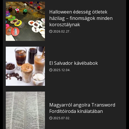
Halloween édesség ötletek
házilag – finomságok minden
korosztálynak
2026.02.27.
El Salvador kávébabok
2025.12.04.
Magyarról angolra Transword
Fordítóiroda kínálatában
2025.07.02.