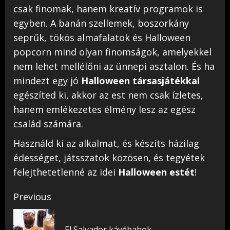
csak finomak, hanem kreatív programok is
egyben. A banán szellemek, boszorkány
seprűk, tökös almafalatok és Halloween
popcorn mind olyan finomságok, amelyekkel
nem lehet mellélőni az ünnepi asztalon. És ha
mindezt egy jó
Halloween társasjátékkal
egészíted ki, akkor az est nem csak ízletes,
hanem emlékezetes élmény lesz az egész
család számára.
Használd ki az alkalmat, és készíts házilag
édességet, játsszatok közösen, és tegyétek
felejthetetlenné az idei
Halloween estét
!
Continue
Previous
Reading
Pr
El Salvador kávébabok