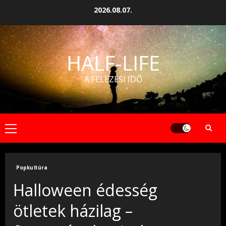
Skip
2026.08.07.
to
content
HALF-LIFE
A FELEZÉSI IDŐ
Primary
Menu
Popkultúra
Halloween édesség
ötletek házilag –