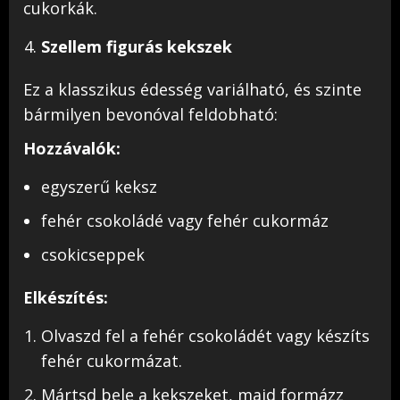
cukorkák.
Szellem figurás kekszek
Ez a klasszikus édesség variálható, és szinte
bármilyen bevonóval feldobható:
Hozzávalók:
egyszerű keksz
fehér csokoládé vagy fehér cukormáz
csokicseppek
Elkészítés:
Olvaszd fel a fehér csokoládét vagy készíts
fehér cukormázat.
Mártsd bele a kekszeket, majd formázz