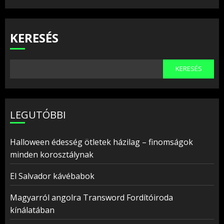
KERESÉS
KERESÉS
LEGUTÓBBI
Halloween édesség ötletek házilag – finomságok
minden korosztálynak
El Salvador kávébabok
Magyarról angolra Transword Fordítóiroda
kínálatában