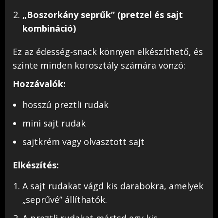
„Boszorkány seprűk” (pretzel és sajt
kombináció)
Ez az édesség-snack könnyen elkészíthető, és
szinte minden korosztály számára vonzó:
Hozzávalók:
hosszú preztli rudak
mini sajt rudak
sajtkrém vagy olvasztott sajt
Elkészítés:
A sajt rudakat vágd kis darabokra, amelyek
„seprűvé” állíthatók.
A preztli rudakat mártsd egy kis