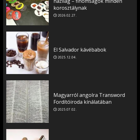
házilag – finomságok minden
korosztálynak
2026.02.27.
El Salvador kávébabok
2025.12.04.
Magyarról angolra Transword
Fordítóiroda kínálatában
2025.07.02.