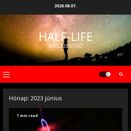
Skip
2026.08.07.
to
content
HALF-LIFE
A FELEZÉSI IDŐ
Primary
Menu
Hónap:
2023 június
7 min read