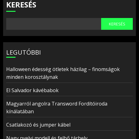
KERESÉS
KERESÉS
LEGUTÓBBI
Halloween édesség ötletek házilag – finomságok
minden korosztálynak
El Salvador kávébabok
Magyarról angolra Transword Fordítóiroda
kínálatában
Csatlakozó és jumper kábel
Nagy nyelvi modell és felhő tárhely