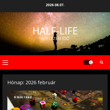
Skip
2026.08.07.
to
content
HALF-LIFE
A FELEZÉSI IDŐ
Primary
Menu
Hónap:
2026 február
6 min read