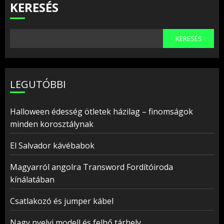
KERESÉS
KERESÉS
LEGUTÓBBI
Halloween édesség ötletek házilag – finomságok
minden korosztálynak
El Salvador kávébabok
Magyarról angolra Transword Fordítóiroda
kínálatában
Csatlakozó és jumper kábel
Nagy nyelvi modell és felhő tárhely