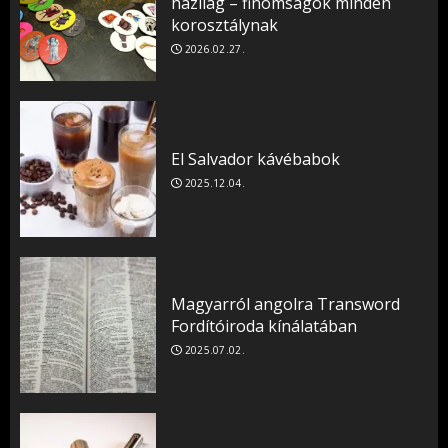
házilag – finomságok minden
korosztálynak
2026.02.27.
El Salvador kávébabok
2025.12.04.
Magyarról angolra Transword
Fordítóiroda kínálatában
2025.07.02.