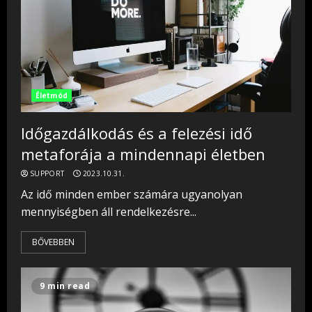
Életmód
Időgazdálkodás és a felezési idő
metaforája a mindennapi életben
SUPPORT
2023.10.31.
Az idő minden ember számára ugyanolyan
mennyiségben áll rendelkezésre...
BŐVEBBEN
9 min read