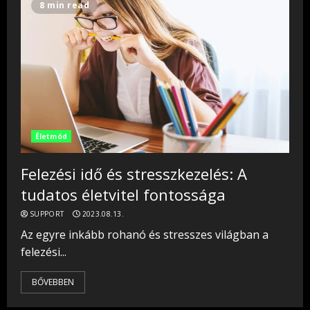
8 min read
Életmód
Felezési idő és stresszkezelés: A
tudatos életvitel fontossága
SUPPORT
2023.08.13.
Az egyre inkább rohanó és stresszes világban a
felezési...
BŐVEBBEN