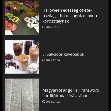
Halloween édesség ötletek
házilag – finomságok minden
korosztálynak
2026.02.27.
El Salvador kávébabok
2025.12.04.
Magyarról angolra Transword
Fordítóiroda kínálatában
2025.07.02.