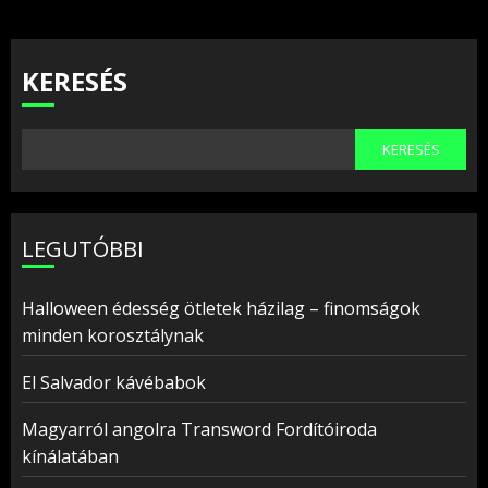
KERESÉS
KERESÉS
LEGUTÓBBI
Halloween édesség ötletek házilag – finomságok
minden korosztálynak
El Salvador kávébabok
Magyarról angolra Transword Fordítóiroda
kínálatában