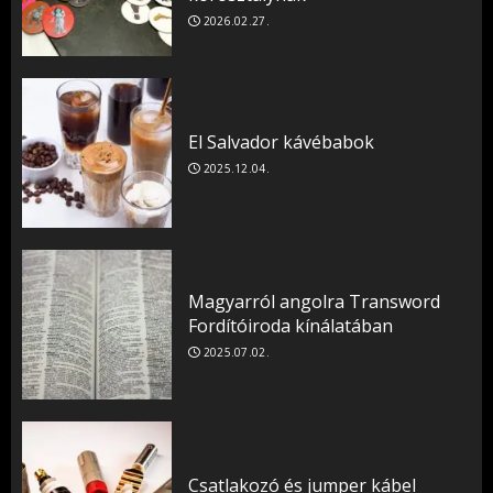
2026.02.27.
El Salvador kávébabok
2025.12.04.
Magyarról angolra Transword
Fordítóiroda kínálatában
2025.07.02.
Csatlakozó és jumper kábel