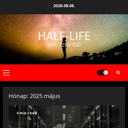
Skip
2026.08.06.
to
content
HALF-LIFE
A FELEZÉSI IDŐ
Primary
Menu
Hónap:
2025 május
4 min read