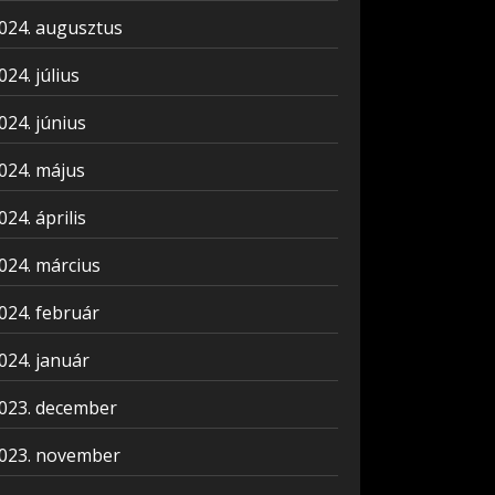
024. augusztus
024. július
024. június
024. május
024. április
024. március
024. február
024. január
023. december
023. november