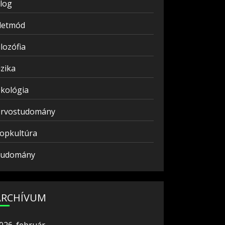
log
letmód
ilozófia
izika
kológia
rvostudomány
opkultúra
udomány
ARCHÍVUM