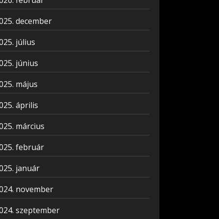
026. február
025. december
025. július
025. június
025. május
025. április
025. március
025. február
025. január
024. november
024. szeptember