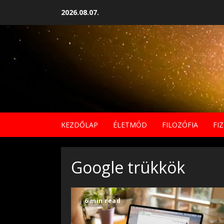
Skip
2026.08.07.
to
content
KEZDŐLAP
ÉLETMÓD
FILOZÓFIA
FIZ
Google trükkök
6 min read