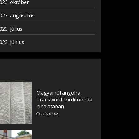
023. október
023. augusztus
023. július
023. június
Magyarról angolra
Transword Fordítóiroda
kínálatában
2025.07.02.