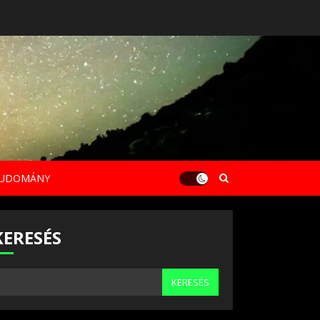
UDOMÁNY
KERESÉS
KERESÉS