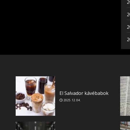
2
2
2
2
El Salvador kávébabok
2025.12.04.