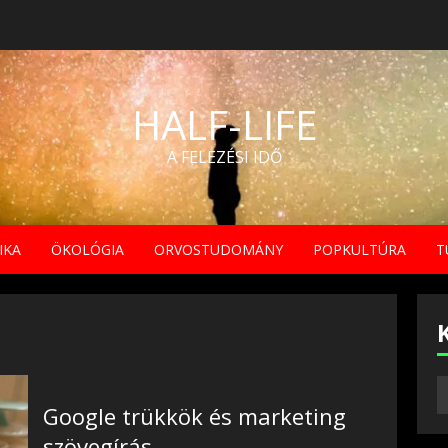
HALF-LIFE
A FELEZÉSI IDŐ
IKA
ÖKOLÓGIA
ORVOSTUDOMÁNY
POPKULTÚRA
T
Google trükkök és marketing
szövegírás