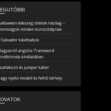
LEGUTÓBBI
alloween édesség ötletek házilag –
inomságok minden korosztálynak
l Salvador kávébabok
agyarról angolra Transword
ordítóiroda kínálatában
satlakozó és jumper kábel
agy nyelvi modell és felhő tárhely
ROVATOK