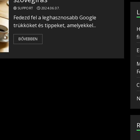
SUPPORT
2024.06.07.
Fedezd fel a leghasznosabb Google
trükköket és tippeket, amelyekkel...
H
f
BŐVEBBEN
E
M
F
C
N