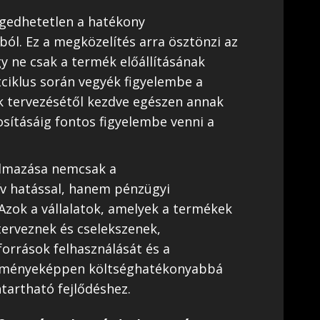
ngedhetetlen a hatékony
l. Ez a megközelítés arra ösztönzi az
y ne csak a termék előállításának
tciklus során vegyék figyelembe a
k tervezésétől kezdve egészen annak
sításáig fontos figyelembe venni a
almazása nemcsak a
v hatással, hanem pénzügyi
Azok a vállalatok, amelyek a termékek
 terveznek és cselekszenek,
források felhasználását és a
edményeképpen költséghatékonyabbá
ntartható fejlődéshez.