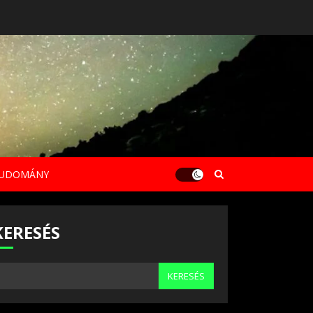
UDOMÁNY
KERESÉS
KERESÉS