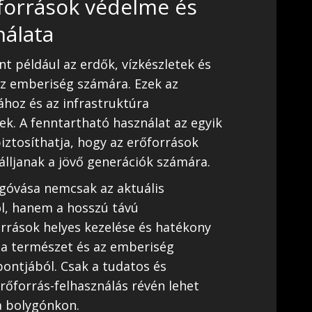
források védelme és
nálata
t például az erdők, vízkészletek és
z emberiség számára. Ezek az
ához és az infrastruktúra
. A fenntartható használat az egyik
iztosíthatja, hogy az erőforrások
álljanak a jövő generációk számára.
góvása nemcsak az aktuális
ól, hanem a hosszú távú
orrások helyes kezelése és hatékony
 a természet és az emberiség
ontjából. Csak a tudatos és
őforrás-felhasználás révén lehet
a bolygónkon.