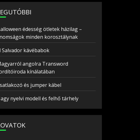
LEGUTÓBBI
alloween édesség ötletek házilag –
inomságok minden korosztálynak
l Salvador kávébabok
agyarról angolra Transword
ordítóiroda kínálatában
satlakozó és jumper kábel
agy nyelvi modell és felhő tárhely
ROVATOK