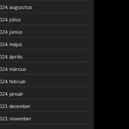
024. augusztus
024. július
024. június
024. május
024. április
024. március
024. február
024. január
023. december
023. november