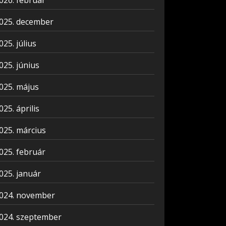
026. február
025. december
025. július
025. június
025. május
025. április
025. március
025. február
025. január
024. november
024. szeptember