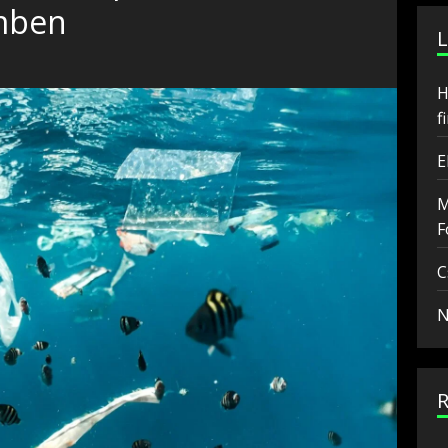
mben
H
f
E
M
F
C
N