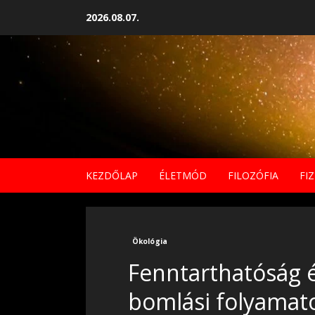
Skip
2026.08.07.
to
content
KEZDŐLAP
ÉLETMÓD
FILOZÓFIA
FIZ
Ökológia
Fenntarthatóság 
bomlási folyamat