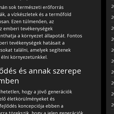
2
án sok természeti erőforrás
ák, a vízkészletek és a termőföld
2
san. Ezen túlmenően, az
2
 az emberi tevékenységek
thatja a környezet állapotát. Fontos
2
beri tevékenységek hatásait a
sokat találni, amelyek segítenek
2
élni környezetünkkel.
2
lődés és annak szerepe
2
emben
2
etetlen, hogy a jövő generációk
2
lelő életkörülményeket és
2
 fejlődés koncepciója ebben a
rra törekszik, hogy a jelen generációk