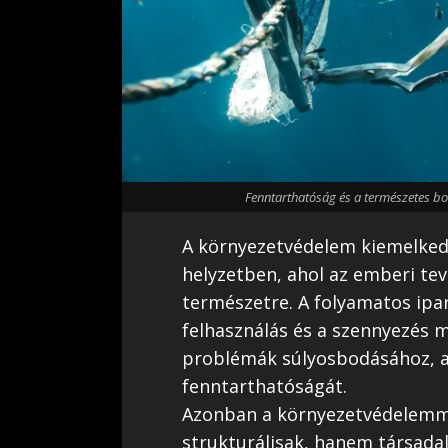
Fenntarthatóság és a természetes b
A környezetvédelem kiemelkedő 
helyzetben, ahol az emberi te
természetre. A folyamatos ipari
felhasználás és a szennyezés m
problémák súlyosbodásához, a
fenntarthatóságát.
Azonban a környezetvédelemme
strukturálisak, hanem társadal