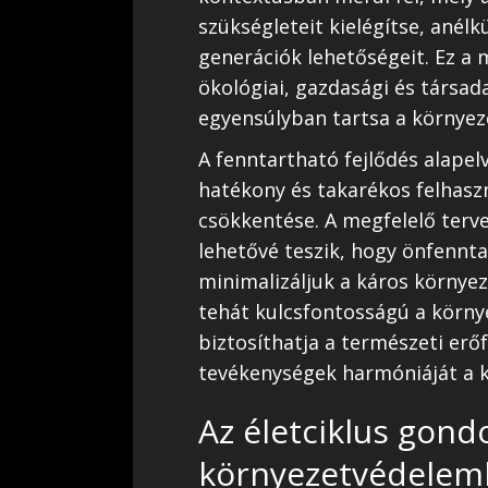
szükségleteit kielégítse, anélk
generációk lehetőségeit. Ez a 
ökológiai, gazdasági és társad
egyensúlyban tartsa a környez
A fenntartható fejlődés alapel
hatékony és takarékos felhaszn
csökkentése. A megfelelő terve
lehetővé teszik, hogy önfennt
minimalizáljuk a káros környez
tehát kulcsfontosságú a körn
biztosíthatja a természeti er
tevékenységek harmóniáját a k
Az életciklus gond
környezetvédele