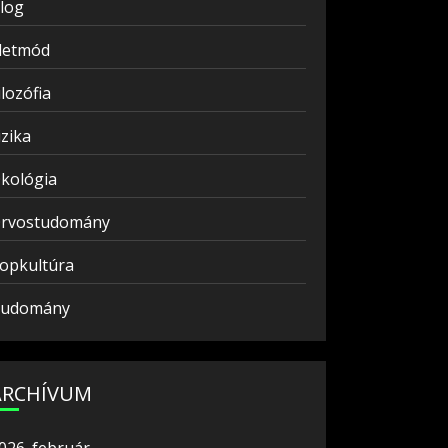
log
letmód
ilozófia
izika
kológia
rvostudomány
opkultúra
udomány
ARCHÍVUM