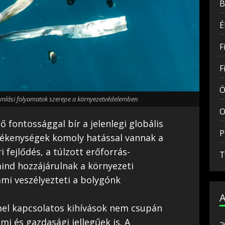
B
É
F
F
Ö
omlási folyamatok szerepe a környezetvédelemben
O
fontossággal bír a jelenlegi globális
P
vékenységek komoly hatással vannak a
 fejlődés, a túlzott erőforrás-
T
ind hozzájárulnak a környezeti
mi veszélyezteti a bolygónk
l kapcsolatos kihívások nem csupán
mi és gazdasági jellegűek is. A