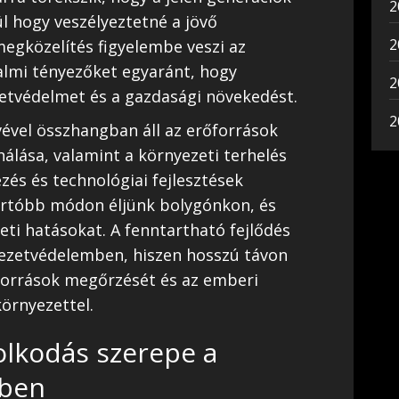
2
ül hogy veszélyeztetné a jövő
2
megközelítés figyelembe veszi az
almi tényezőket egyaránt, hogy
2
etvédelmet és a gazdasági növekedést.
2
vével összhangban áll az erőforrások
álása, valamint a környezeti terhelés
zés és technológiai fejlesztések
artóbb módon éljünk bolygónkon, és
eti hatásokat. A fenntartható fejlődés
yezetvédelemben, hiszen hosszú távon
őforrások megőrzését és az emberi
örnyezettel.
olkodás szerepe a
mben