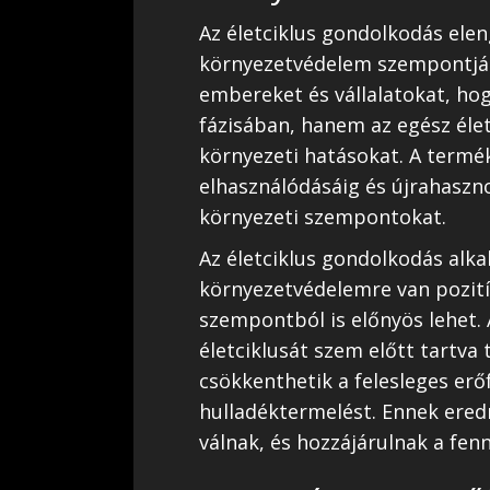
Az életciklus gondolkodás ele
környezetvédelem szempontjábó
embereket és vállalatokat, hog
fázisában, hanem az egész éle
környezeti hatásokat. A termé
elhasználódásáig és újrahaszno
környezeti szempontokat.
Az életciklus gondolkodás alk
környezetvédelemre van pozití
szempontból is előnyös lehet. 
életciklusát szem előtt tartva
csökkenthetik a felesleges erő
hulladéktermelést. Ennek er
válnak, és hozzájárulnak a fen