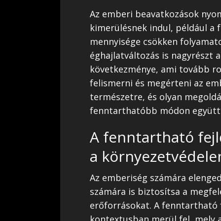
Az emberi beavatkozások nyom
kimerülésnek indul, például a f
mennyisége csökken folyamato
éghajlatváltozás is nagyrészt
következménye, ami tovább ron
felismerni és megérteni az em
természetre, és olyan megoldá
fenntarthatóbb módon együtt 
A fenntartható fej
a környezetvédel
Az emberiség számára elengedh
számára is biztosítsa a megfe
erőforrásokat. A fenntartható
kontextusban merül fel, mely a