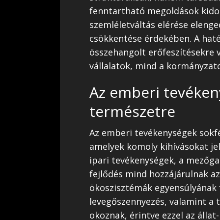
fenntartható megoldások kidol
szemléletváltás elérése elenge
csökkentése érdekében. A hat
összehangolt erőfeszítésekre 
vállalatok, mind a kormányzato
Az emberi tevéken
természetre
Az emberi tevékenységek sokfé
amelyek komoly kihívásokat je
ipari tevékenységek, a mezőgaz
fejlődés mind hozzájárulnak az
ökoszisztémák egyensúlyának f
levegőszennyezés, valamint a 
okoznak, érintve ezzel az állat-