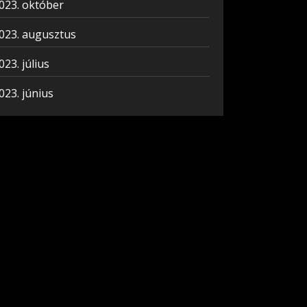
023. október
023. augusztus
023. július
023. június