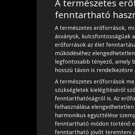
A természetes erő
fenntartható hasz
A természetes erőforrások, min
ásványok, kulcsfontosságúak a
erőforrások az élet fenntartás
működéséhez elengedhetetlenek
legfontosabb tényező, amely b
hosszú távon is rendelkezésre 
A természetes erőforrások me
szükségletek kielégítéséről sz
fenntarthatóságról is. Az erőf
felhasználása elengedhetetlen
harmonikus együttélése szemp
fenntartható módon történő er
fenntartható jövőt teremteni 