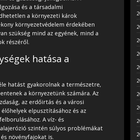
2
gozása és a társadalmi
2
dhetetlen a környezeti károk
ékony környezetvédelem érdekében
2
van szükség mind az egyének, mind a
2
k részéről.
2
ységek hatása a
2
2
le hatást gyakorolnak a természetre,
lentenek a környezetünk számára. Az
2
daság, az erdőirtás és a városi
2
 élőhelyek elpusztításához és az
elborulásához. A víz- és
2
talajerózió szintén súlyos problémákat
2
 és növényfajokat is.