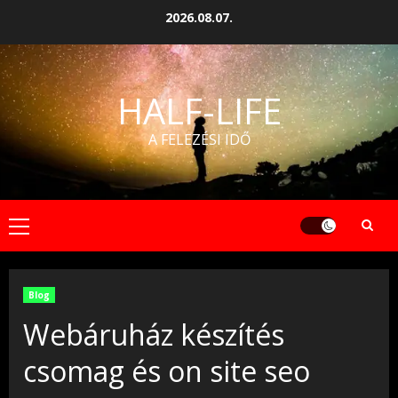
Skip
2026.08.07.
to
content
HALF-LIFE
A FELEZÉSI IDŐ
Primary
Menu
Blog
Webáruház készítés
csomag és on site seo