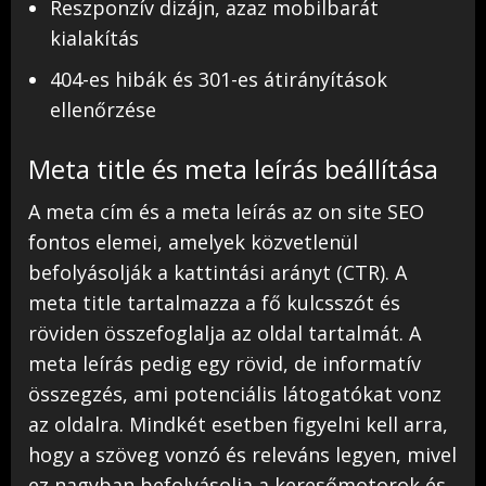
Reszponzív dizájn, azaz mobilbarát
kialakítás
404-es hibák és 301-es átirányítások
ellenőrzése
Meta title és meta leírás beállítása
A meta cím és a meta leírás az on site SEO
fontos elemei, amelyek közvetlenül
befolyásolják a kattintási arányt (CTR). A
meta title tartalmazza a fő kulcsszót és
röviden összefoglalja az oldal tartalmát. A
meta leírás pedig egy rövid, de informatív
összegzés, ami potenciális látogatókat vonz
az oldalra. Mindkét esetben figyelni kell arra,
hogy a szöveg vonzó és releváns legyen, mivel
ez nagyban befolyásolja a keresőmotorok és