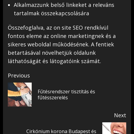
Alkalmazzunk belső linkeket a releváns
tartalmak összekapcsolására
Összefoglalva, az on site SEO rendkívül
fontos eleme az online marketingnek és a
sikeres weboldal működésének. A fentiek
betartásával növelhetjük oldalunk
láthatóságát és látogatóink számát.
Continue
Previous
Reading
Fűtésrendszer tisztítás és
Pr
fűtésszerelés
pos
Next
Cirkónium korona Budapest és
Next