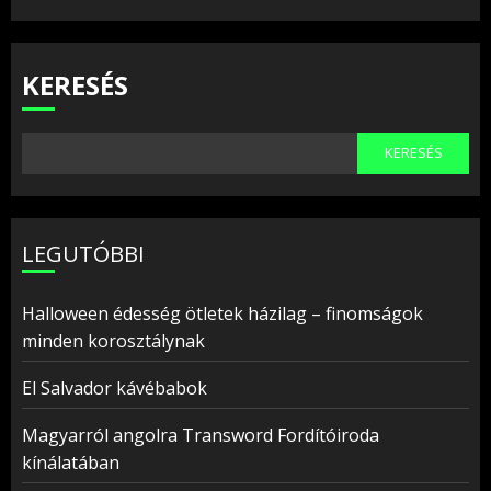
KERESÉS
KERESÉS
LEGUTÓBBI
Halloween édesség ötletek házilag – finomságok
minden korosztálynak
El Salvador kávébabok
Magyarról angolra Transword Fordítóiroda
kínálatában