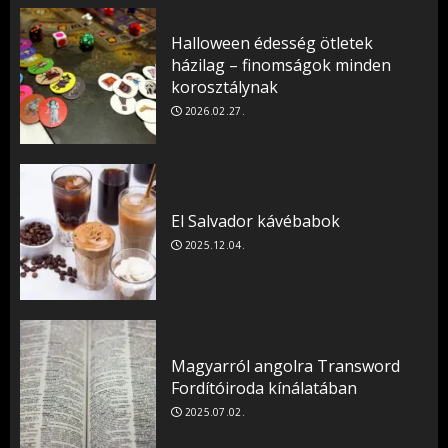
Halloween édesség ötletek
házilag – finomságok minden
korosztálynak
2026.02.27.
El Salvador kávébabok
2025.12.04.
Magyarról angolra Transword
Fordítóiroda kínálatában
2025.07.02.