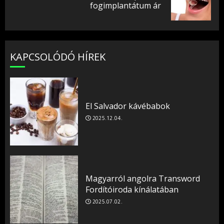
fogimplantátum ár
post:
KAPCSOLÓDÓ HÍREK
El Salvador kávébabok
2025.12.04.
Magyarról angolra Transword
Fordítóiroda kínálatában
2025.07.02.