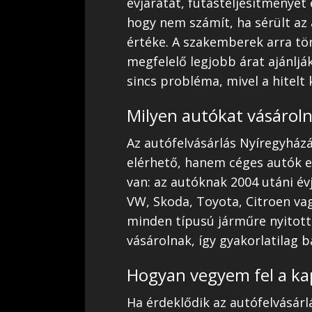
évjáratát, futásteljesítményét
hogy nem számít, ha sérült az
értéke. A szakemberek arra tö
megfelelő legjobb árat ajánlják
sincs probléma, mivel a hitelt 
Milyen autókat vásároln
Az autófelvásárlás Nyíregyhá
elérhető, hanem céges autók e
van: az autóknak 2004 utáni év
VW, Skoda, Toyota, Citroen va
minden típusú járműre nyitott
vásárolnak, így gyakorlatilag 
Hogyan vegyem fel a ka
Ha érdeklődik az autófelvásárl