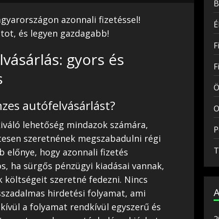
B
gyarországon azonnali fizetéssel!
É
atot, és legyen gazdagabb!
F
vásárlás: gyors és
F
s
Ö
nzes autófelvásárlást?
O
iváló lehetőség mindazok számára,
P
esen szeretnének megszabadulni régi
T
b előnye, hogy azonnali fizetés
s, ha sürgős pénzügyi kiadásai vannak,
k költségeit szeretné fedezni. Nincs
sszadalmas hirdetési folyamat, ami
 kívül a folyamat rendkívül egyszerű és