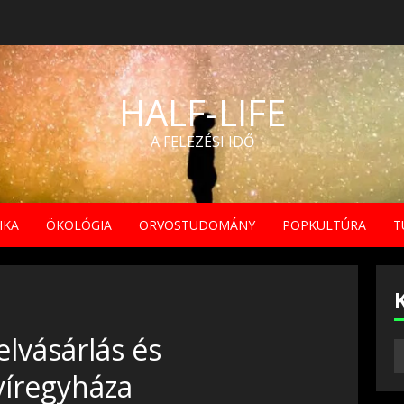
HALF-LIFE
A FELEZÉSI IDŐ
IKA
ÖKOLÓGIA
ORVOSTUDOMÁNY
POPKULTÚRA
T
lvásárlás és
yíregyháza