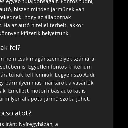
 és egyéb tulajdonságait. Fontos tudni,
 autó, hiszen minden járműnek van
rekednek, hogy az állapotnak
. Ha az autó hitellel terhelt, akkor
könnyen kifizetik helyettünk.
ak fel?
zán nem csak magánszemélyek számára
setében is. Egyetlen fontos kritérium
járatúnak kell lenniük. Legyen szó Audi,
gy bármilyen más márkáról, a vásárlók
ak. Emellett motorhibás autókat is
bármilyen állapotú jármű szóba jöhet.
pcsolatot?
ás iránt Nyíregyházán, a