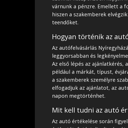
várnunk a pénzre. Emellett a f
hiszen a szakemberek elvégzi
teendőket.
Hogyan történik az autó
Az autófelvásárlás Nyíregyházá
leggyorsabban és legkényelme
Az első lépés az ajánlatkérés,
például a márkát, típust, évjár
a szakemberek személyre szab
elfogadjuk az ajánlatot, az au
napon megtörténhet.
Mit kell tudni az autó é
Az autó értékelése során figye