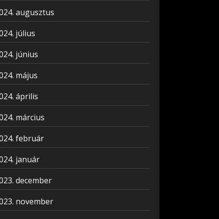
024. augusztus
024. július
024. június
024. május
024. április
024. március
024. február
024. január
023. december
023. november