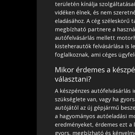
területén kínálja szolgáltatás
vidéken élnek, és nem szeretn
eladásához. A cég széleskörű t
megbízható partnere a használ
autófelvásárlás mellett motorh
kisteherautók felvásárlása is l
foglalkoznak, ami céges ügyfel
Mikor érdemes a készpé
választani?
A készpénzes autófelvásárlás i
szükséglete van, vagy ha gyor
autójától az új gépjármű beszer
a hagyományos autóeladási mó
eredményeket, érdemes ezt a le
gyors, megbízható és kényelme