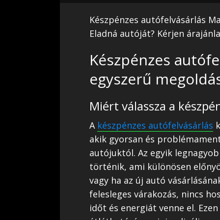
Készpénzes autófelvásárlás Ma
Eladná autóját? Kérjen árajánl
Készpénzes autófel
egyszerű megoldá
Miért válassza a készpé
A
készpénzes autófelvásárlás
k
akik gyorsan és problémament
autójuktól. Az egyik legnagyob
történik, ami különösen előnyö
vagy ha az új autó vásárlásána
felesleges várakozás, nincs ho
időt és energiát venne el. Ezen