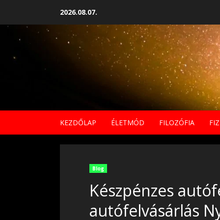
Skip
2026.08.07.
to
content
KEZDŐLAP
ÉLETMÓD
FILOZÓFIA
FIZ
Blog
Készpénzes autófe
autófelvásárlás N