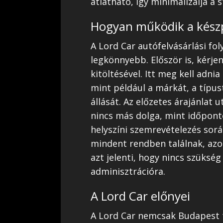
átlátható, így minimalizálja a 
Hogyan működik a készp
A Lord Car autófelvásárlási fo
legkönnyebb. Először is, kérjen
kitöltésével. Itt meg kell adni
mint például a márkát, a típust
állását. Az előzetes árajánlat 
nincs más dolga, mint időponto
helyszíni szemrevételezés sorá
mindent rendben találnak, azo
azt jelenti, hogy nincs szüksé
adminisztrációra.
A Lord Car előnyei
A Lord Car nemcsak Budapest 