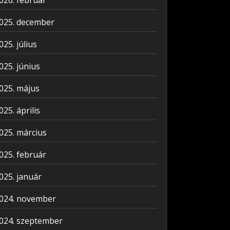
026. február
025. december
025. július
025. június
025. május
025. április
025. március
025. február
025. január
024. november
024. szeptember