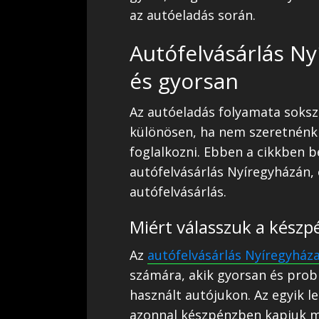
az autóeladás során.
Autófelvásárlás N
és gyorsan
Az autóeladás folyamata sokszo
különösen, ha nem szeretnénk 
foglalkozni. Ebben a cikkben 
autófelvásárlás Nyíregyházán, 
autófelvásárlás.
Miért válasszuk a készp
Az
autófelvásárlás Nyíregyház
számára, akik gyorsan és prob
használt autójukon. Az egyik 
azonnal készpénzben kapjuk m