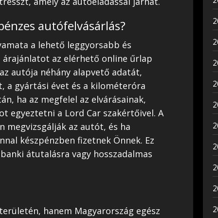
2
stresszt, amely az autóeladással járhat.
2
énzes autófelvásárlás?
2
lyamata a lehető leggyorsabb és
 árajánlatot az elérhető online űrlap
2
a az autója néhány alapvető adatát,
2
, a gyártási évet és a kilométeróra
után, ha az megfelel az elvárásainak,
2
t egyeztetni a Lord Car szakértőivel. A
2
n megvizsgálják az autót, és ha
nnal készpénzben fizetnek Önnek. Ez
2
g banki átutalásra vagy hosszadalmas
2
2
2
területén, hanem Magyarország egész