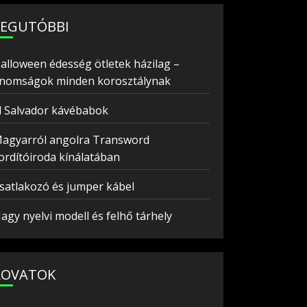
LEGUTÓBBI
alloween édesség ötletek házilag –
inomságok minden korosztálynak
l Salvador kávébabok
agyarról angolra Transword
ordítóiroda kínálatában
satlakozó és jumper kábel
agy nyelvi modell és felhő tárhely
ROVATOK