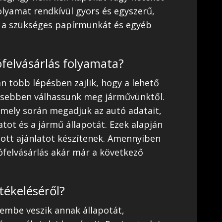
olyamat rendkívül gyors és egyszerű,
k a szükséges papírmunkát és egyéb
felvásárlás folyamata?
n több lépésben zajlik, hogy a lehető
sebben válhassunk meg járművünktől.
 amely során megadjuk az autó adatait,
atot és a jármű állapotát. Ezek alapján
ott ajánlatot készítenek. Amennyiben
tófelvásárlás akár már a következő
rtékeléséről?
lembe veszik annak állapotát,