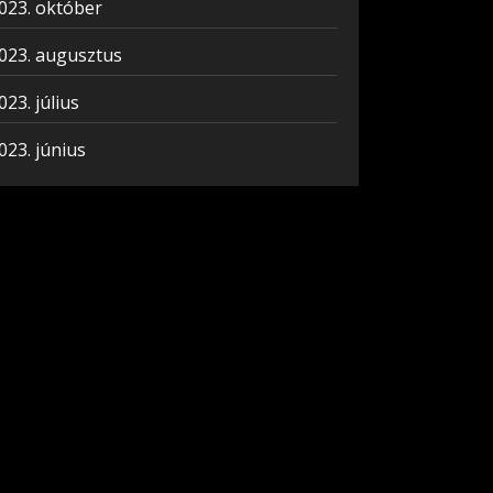
023. október
023. augusztus
023. július
023. június