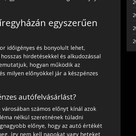
2
2
yíregyházán egyszerűen
2
2
r időigényes és bonyolult lehet,
hosszas hirdetésekkel és alkudozással
bemutatjuk, hogyan működik az
és milyen előnyökkel jár a készpénzes
énzes autófelvásárlást?
a
városában számos előnyt kínál azok
léma nélkül szeretnének túladni
legnagyobb előnye, hogy az autó értékét
eg, így nem kell napokat vagy heteket