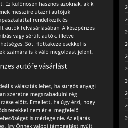
ait. Ez különösen hasznos azoknak, akik
2
ének messzire utazni autójuk
apasztalattal rendelkezik és
2
t autók felvásárlásában. A készpénzes
2
ibás vagy sérült autók, illetve
ehetséges. Sőt, flottakezelésekkel is
2
ek számára is kiváló megoldást jelent.
2
nzes autófelvásárlást
2
2
deális választás lehet, ha sürgős anyagi
2
san szeretne megszabadulni régi
zése előtt. Emellett, ha úgy érzi, hogy
2
dszerekkel nem ér el megfelelő
hetőséget is mérlegelnie. Az eljárás
2
s, így Önnek valódi támogatást nyújt