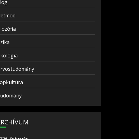
log
letmód
ilozófia
izika
kológia
rvostudomány
opkultúra
udomány
ARCHÍVUM