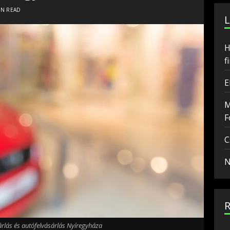
IN READ
H
f
E
M
F
C
N
rlás és autófelvásárlás Nyíregyháza