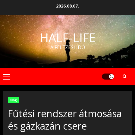
Skip
2026.08.07.
to
content
HALF-LIFE
A FELEZÉSI IDŐ
Primary
Menu
Blog
Fűtési rendszer átmosása
és gázkazán csere