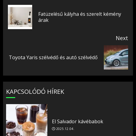
Reading
Fatüzelésű kályha és szerelt kémény
Pr
árak
pos
Next
Next
Toyota Yaris szélvédő és autó szélvédő
post:
KAPCSOLÓDÓ HÍREK
El Salvador kávébabok
2025.12.04.