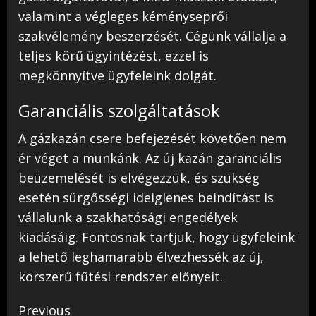
valamint a végleges kéményseprői
szakvélemény beszerzését. Cégünk vállalja a
teljes körű ügyintézést, ezzel is
megkönnyítve ügyfeleink dolgát.
Garanciális szolgáltatások
A gázkazán csere befejezését követően nem
ér véget a munkánk. Az új kazán garanciális
beüzemelését is elvégezzük, és szükség
esetén sürgősségi ideiglenes beindítást is
vállalunk a szakhatósági engedélyek
kiadásáig. Fontosnak tartjuk, hogy ügyfeleink
a lehető leghamarabb élvezhessék az új,
korszerű fűtési rendszer előnyeit.
Continue
Previous