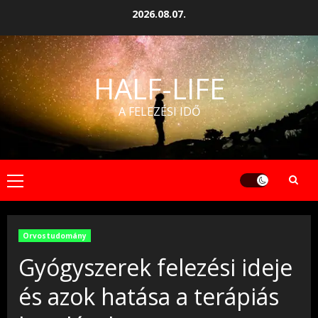
Skip
2026.08.07.
to
content
HALF-LIFE
A FELEZÉSI IDŐ
Primary
Menu
Orvostudomány
Gyógyszerek felezési ideje
és azok hatása a terápiás