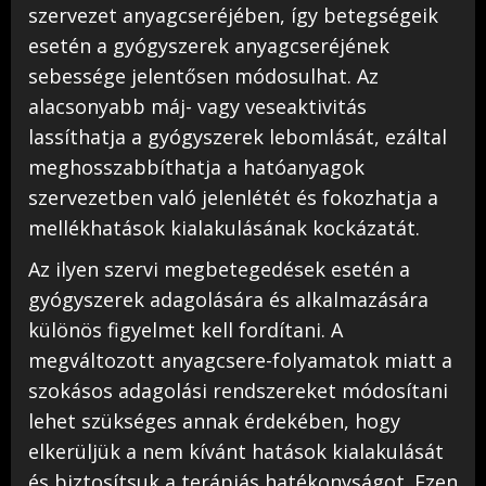
szervezet anyagcseréjében, így betegségeik
esetén a gyógyszerek anyagcseréjének
sebessége jelentősen módosulhat. Az
alacsonyabb máj- vagy veseaktivitás
lassíthatja a gyógyszerek lebomlását, ezáltal
meghosszabbíthatja a hatóanyagok
szervezetben való jelenlétét és fokozhatja a
mellékhatások kialakulásának kockázatát.
Az ilyen szervi megbetegedések esetén a
gyógyszerek adagolására és alkalmazására
különös figyelmet kell fordítani. A
megváltozott anyagcsere-folyamatok miatt a
szokásos adagolási rendszereket módosítani
lehet szükséges annak érdekében, hogy
elkerüljük a nem kívánt hatások kialakulását
és biztosítsuk a terápiás hatékonyságot. Ezen