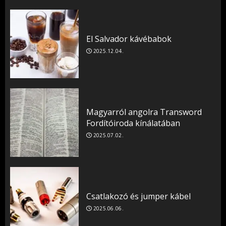
El Salvador kávébabok
2025.12.04.
Magyarról angolra Transword
Fordítóiroda kínálatában
2025.07.02.
Csatlakozó és jumper kábel
2025.06.06.