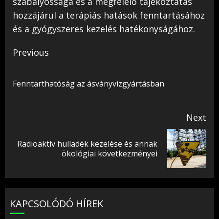
szabályossága és a megfelelő tájékoztatás
hozzájárul a terápiás hatások fenntartásához
és a gyógyszeres kezelés hatékonyságához.
Continue
Previous
Reading
Pr
Fenntarthatóság az ásványvízgyártásban
pos
Next
Radioaktív hulladék kezelése és annak
Next
ökológiai következményei
post:
KAPCSOLÓDÓ HÍREK